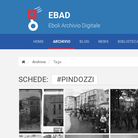
EBAD
Eboli Archivio Digitale
HOME
ARCHIVIO
BLOG
NEWS
BIBLIOTEC
Archivio
Tags
SCHEDE:
#PINDOZZI