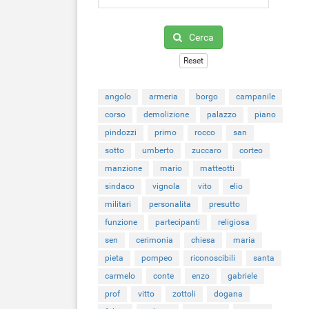
Cerca
Reset
angolo
armeria
borgo
campanile
corso
demolizione
palazzo
piano
pindozzi
primo
rocco
san
sotto
umberto
zuccaro
corteo
manzione
mario
matteotti
sindaco
vignola
vito
elio
militari
personalita
presutto
funzione
partecipanti
religiosa
sen
cerimonia
chiesa
maria
pieta
pompeo
riconoscibili
santa
carmelo
conte
enzo
gabriele
prof
vitto
zottoli
dogana