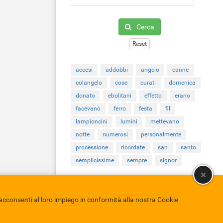
Cerca
Reset
accesi
addobbi
angelo
canne
colangelo
cose
curati
domenica
donato
ebolitani
effetto
erano
facevano
ferro
festa
fil
lampioncini
lumini
mettevano
notte
numerosi
personalmente
processione
ricordate
san
santo
semplicissime
sempre
signor
cconsenti al loro impiego in conformità alla nostra Cookie