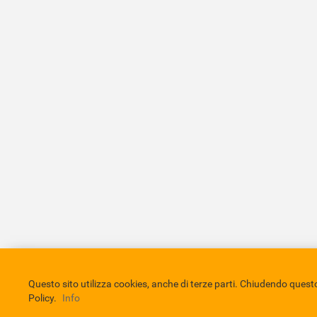
Comune di Eboli
Servizio Bibliotecario Nazionale
Privacy 
Questo sito utilizza cookies, anche di terze parti. Chiudendo que
Policy.
Info