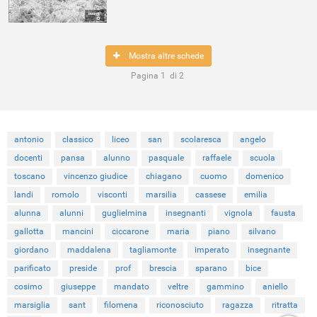
Mostra altre schede
Pagina
1
di
2
antonio
classico
liceo
san
scolaresca
angelo
docenti
pansa
alunno
pasquale
raffaele
scuola
toscano
vincenzo giudice
chiagano
cuomo
domenico
landi
romolo
visconti
marsilia
cassese
emilia
alunna
alunni
guglielmina
insegnanti
vignola
fausta
gallotta
mancini
ciccarone
maria
piano
silvano
giordano
maddalena
tagliamonte
imperato
insegnante
parificato
preside
prof
brescia
sparano
bice
cosimo
giuseppe
mandato
veltre
gammino
aniello
marsiglia
sant
filomena
riconosciuto
ragazza
ritratta