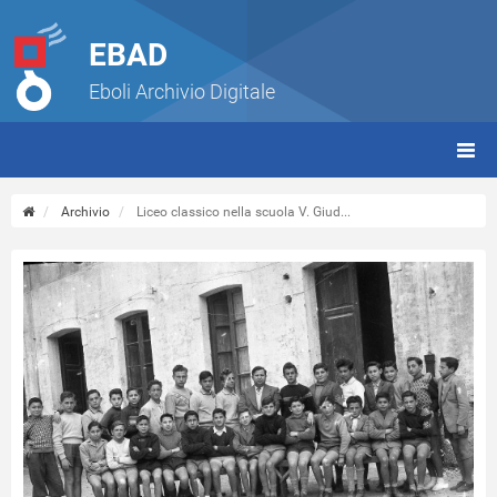
EBAD
Eboli Archivio Digitale
giorn
(tbt)
Archivio
Liceo classico nella scuola V. Giud...