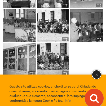
Questo sito utilizza cookies, anche di terze parti. Chiudendo
Comune di Eboli
Servizio Bibliotecario Nazionale
Privacy policy
questo banner, scorrendo questa pagina o cliccando
Credits
qualunque suo elemento, acconsenti al loro impiego in
conformità alla nostra Cookie Policy.
Info
EBAD
Eboli Archivio Digitale