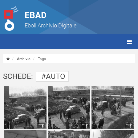
EBAD
Eboli Archivio Digitale
giorn
(tbt)
Archivio
Tags
SCHEDE:
#AUTO