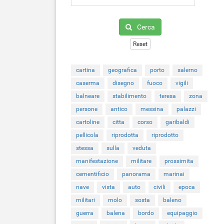
Cerca
Reset
cartina
geografica
porto
salerno
caserma
disegno
fuoco
vigili
balneare
stabilimento
teresa
zona
persone
antico
messina
palazzi
cartoline
citta
corso
garibaldi
pellicola
riprodotta
riprodotto
stessa
sulla
veduta
manifestazione
militare
prossimita
cementificio
panorama
marinai
nave
vista
auto
civili
epoca
militari
molo
sosta
baleno
guerra
balena
bordo
equipaggio