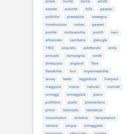
pressi
riunite
barca
alcide
assiste
autorita
folla
gaspari
politiche
presieduta
rassegna
ricostruzione
corteo
gasperi
pontile
civitavecchia
pontili
navi
attraccato
camberra
glenogle
1962
acquisto
adottando
anita
annuale
compagnia
corde
dimezzato
england
fibre
flessibilita
funi
impermeabilita
lamey
leeds
leggerezza
liverpool
maggiore
marzo
naturali
normali
ormeggi
ormeggiata
piano
politilene
posto
pressentano
primo
realizzate
resistenza
rimorchiatori
sintetice
temperature
venezia
cinque
ormeggiate
immagine
attraccata
corriere