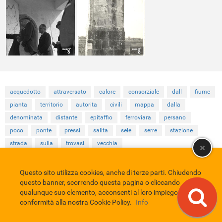
acquedotto
attraversato
calore
consorziale
dall
fiume
pianta
territorio
autorita
civili
mappa
dalla
denominata
distante
epitaffio
ferroviara
persano
poco
ponte
pressi
salita
sele
serre
stazione
strada
sulla
trovasi
vecchia
Questo sito utilizza cookies, anche di terze parti. Chiudendo
Comune di Eboli
Servizio Bibliotecario Nazionale
Privacy policy
questo banner, scorrendo questa pagina o cliccando
Credits
qualunque suo elemento, acconsenti al loro impiego in
conformità alla nostra Cookie Policy.
Info
EBAD
Eboli Archivio Digitale