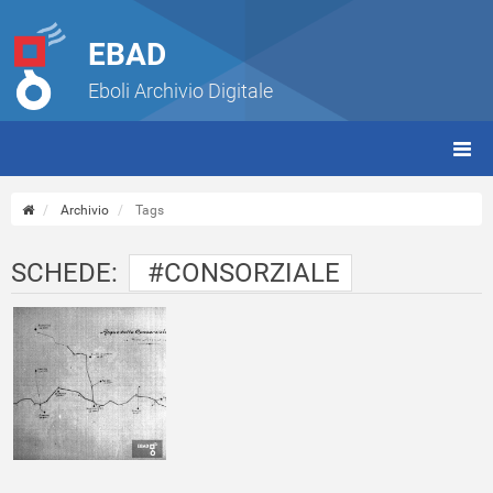
EBAD
Eboli Archivio Digitale
giorn
(tbt)
Archivio
Tags
SCHEDE:
#CONSORZIALE