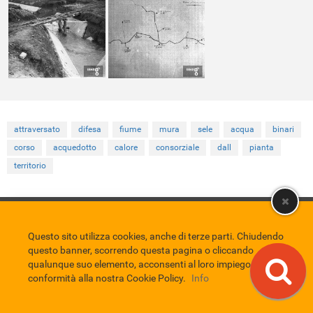
attraversato
difesa
fiume
mura
sele
acqua
binari
corso
acquedotto
calore
consorziale
dall
pianta
territorio
Comune di Eboli
Servizio Bibliotecario Nazionale
Privacy policy
Credits
Questo sito utilizza cookies, anche di terze parti. Chiudendo
questo banner, scorrendo questa pagina o cliccando
EBAD
qualunque suo elemento, acconsenti al loro impiego in
Eboli Archivio Digitale
conformità alla nostra Cookie Policy.
Info