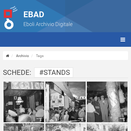
EBAD
Eboli Archivio Digitale
giorn
(tbt)
Archivio
Tags
SCHEDE:
#STANDS