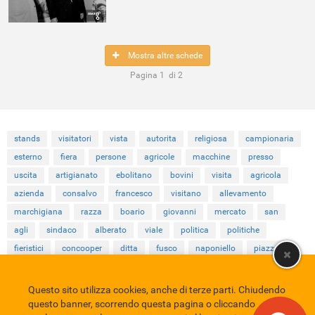
Mostra altre schede
Pagina
1
di
2
stands
visitatori
vista
autorita
religiosa
campionaria
esterno
fiera
persone
agricole
macchine
presso
uscita
artigianato
ebolitano
bovini
visita
agricola
azienda
consalvo
francesco
visitano
allevamento
marchigiana
razza
boario
giovanni
mercato
san
agli
sindaco
alberato
viale
politica
politiche
fieristici
concooper
ditta
fusco
naponiello
piazza
Questo sito utilizza cookies, anche di terze parti. Chiudendo
Comune di Eboli
Servizio Bibliotecario Nazionale
Privacy policy
questo banner, scorrendo questa pagina o cliccando