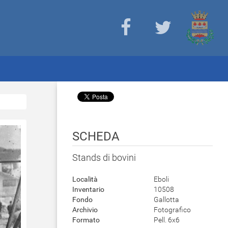
SCHEDA
Stands di bovini
Località
Eboli
Inventario
10508
Fondo
Gallotta
Archivio
Fotografico
Formato
Pell. 6x6