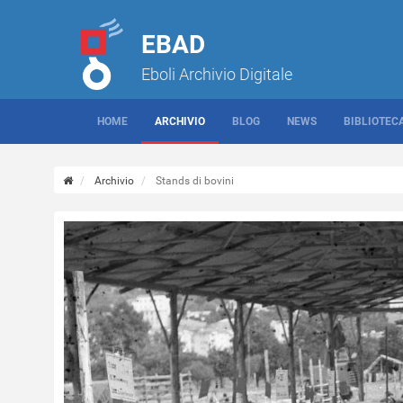
EBAD
Eboli Archivio Digitale
HOME
ARCHIVIO
BLOG
NEWS
BIBLIOTEC
Archivio
Stands di bovini