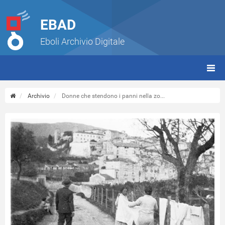
EBAD
Eboli Archivio Digitale
giorn
(tbt)
Archivio
Donne che stendono i panni nella zo...