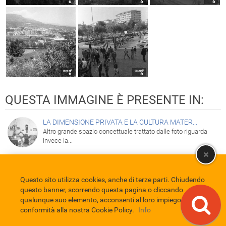
QUESTA IMMAGINE È PRESENTE IN:
LA DIMENSIONE PRIVATA E LA CULTURA MATER...
Altro grande spazio concettuale trattato dalle foto riguarda
invece la...
Questo sito utilizza cookies, anche di terze parti. Chiudendo
Comune di Eboli
Servizio Bibliotecario Nazionale
Privacy policy
questo banner, scorrendo questa pagina o cliccando
Credits
qualunque suo elemento, acconsenti al loro impiego in
conformità alla nostra Cookie Policy.
Info
EBAD
Eboli Archivio Digitale