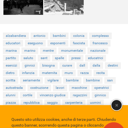
alzabandiera
antonio
bambini
colonia
complesso
educatori
eseguono
esponenti
fascista
francesco
marina
marino
mentre
monumentale
nazionale
partito
saluto
sant
spalle
pressi
educatrici
esercizi
ginnici
bisogna
curare
dall
dalla
destini
dietro
infanzia
maternita
muro
razza
recita
scritta
seriamente
vigilare
bambiie
bambine
san
autostrada
costruzione
lavori
macchine
operatrici
alunni
cortile
vincenzo giudice
ragazzini
ginnico
piazza
repubblica
saggio
carpenteria
uomini
Questo sito utilizza cookies, anche di terze parti. Chiudendo
Comune di Eboli
Servizio Bibliotecario Nazionale
Privacy policy
questo banner, scorrendo questa pagina o cliccando