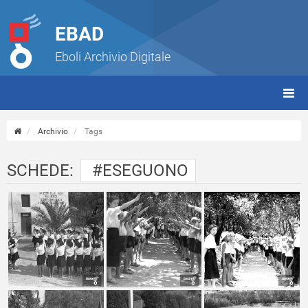
EBAD
Eboli Archivio Digitale
giorn
(tbt)
Archivio
Tags
SCHEDE:
#ESEGUONO