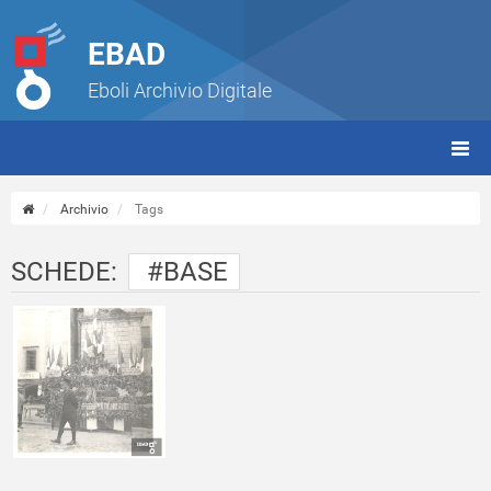
EBAD
Eboli Archivio Digitale
giorn
(tbt)
Archivio
Tags
SCHEDE:
#BASE