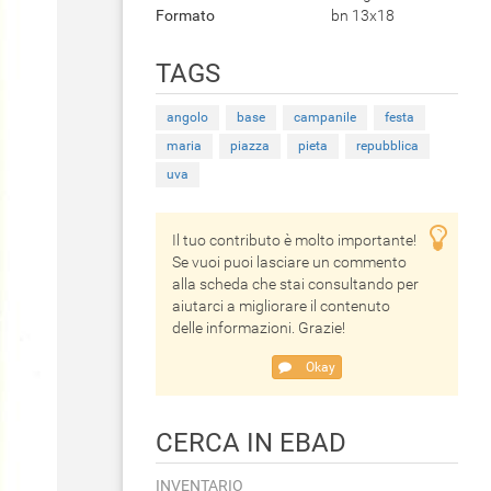
Formato
bn 13x18
TAGS
angolo
base
campanile
festa
maria
piazza
pieta
repubblica
uva
Il tuo contributo è molto importante!
Se vuoi puoi lasciare un commento
alla scheda che stai consultando per
aiutarci a migliorare il contenuto
delle informazioni. Grazie!
Okay
CERCA IN EBAD
INVENTARIO