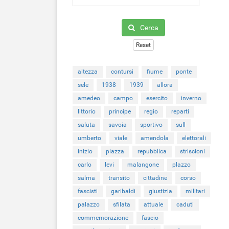
Cerca
Reset
altezza
contursi
fiume
ponte
sele
1938
1939
allora
amedeo
campo
esercito
inverno
littorio
principe
regio
reparti
saluta
savoia
sportivo
sull
umberto
viale
amendola
elettorali
inizio
piazza
repubblica
striscioni
carlo
levi
malangone
plazzo
salma
transito
cittadine
corso
fascisti
garibaldi
giustizia
militari
palazzo
sfilata
attuale
caduti
commemorazione
fascio