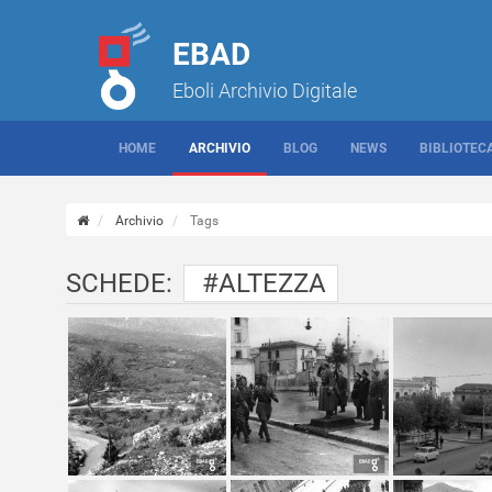
EBAD
Eboli Archivio Digitale
HOME
ARCHIVIO
BLOG
NEWS
BIBLIOTEC
Archivio
Tags
SCHEDE:
#ALTEZZA