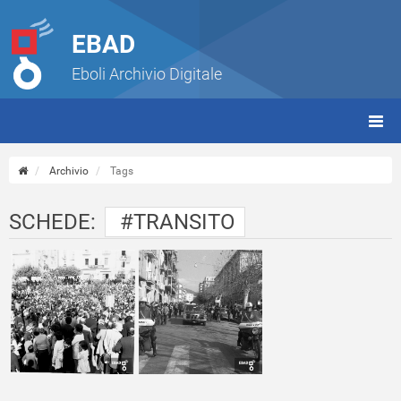
EBAD
Eboli Archivio Digitale
giorn
(tbt)
Archivio
Tags
SCHEDE:
#TRANSITO