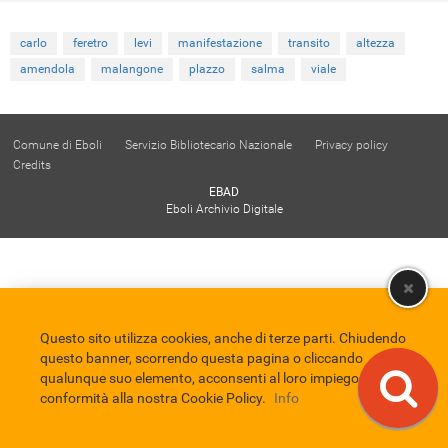
carlo
feretro
levi
manifestazione
transito
altezza
amendola
malangone
plazzo
salma
viale
Comune di Eboli
Servizio Bibliotecario Nazionale
Privacy policy
Credits
EBAD
Eboli Archivio Digitale
Questo sito utilizza cookies, anche di terze parti. Chiudendo
questo banner, scorrendo questa pagina o cliccando
qualunque suo elemento, acconsenti al loro impiego in
conformità alla nostra Cookie Policy.
Info