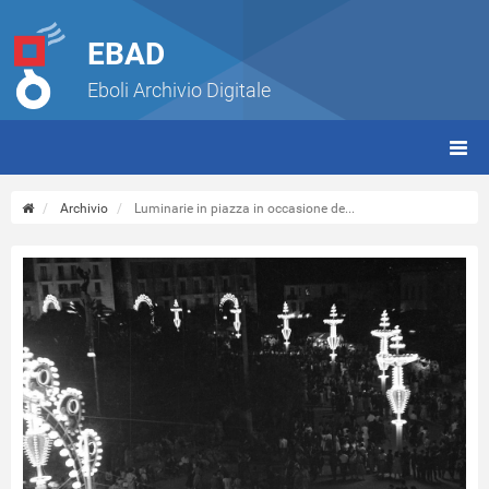
EBAD
Eboli Archivio Digitale
giorn
(tbt)
Archivio
Luminarie in piazza in occasione de...