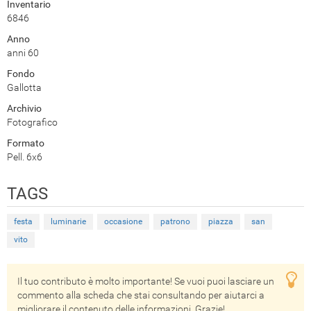
Inventario
6846
Anno
anni 60
Fondo
Gallotta
Archivio
Fotografico
Formato
Pell. 6x6
TAGS
festa
luminarie
occasione
patrono
piazza
san
vito
Il tuo contributo è molto importante! Se vuoi puoi lasciare un
commento alla scheda che stai consultando per aiutarci a
migliorare il contenuto delle informazioni. Grazie!