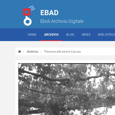
EBAD
Eboli Archivio Digitale
HOME
ARCHIVIO
BLOG
NEWS
BIBLIOTEC
Archivio
Persone alle terme Caruso