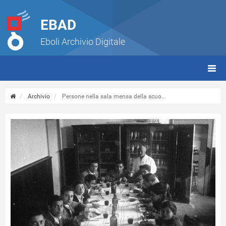
EBAD
Eboli Archivio Digitale
giorn
(tbt)
Archivio
Persone nella sala mensa della scuo...