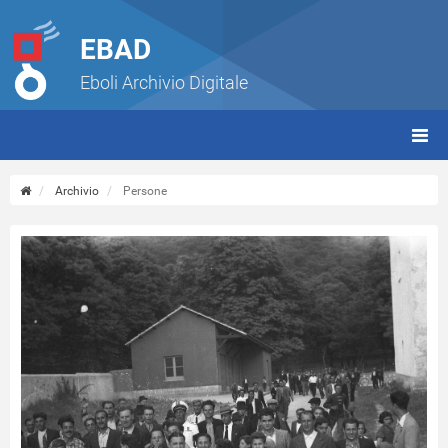
EBAD
Eboli Archivio Digitale
giorn
(tbt)
Archivio
Persone