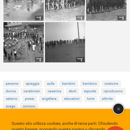
persone
spiaggia
sulla
bambini
bambino
costume
donna
carabinieri
caserma
eboli
esposte
riproducono
salerno
pressi
angellara
educatrici
torre
attivita
svago
corrono
Questo sito utilizza cookies, anche di terze parti. Chiudendo
Comune di Eboli
Servizio Bibliotecario Nazionale
Privacy policy
questo banner, scorrendo questa pagina o cliccando