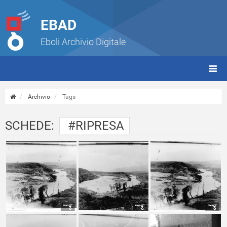
EBAD
Eboli Archivio Digitale
giorn
(tbt)
Archivio
Tags
SCHEDE:
#RIPRESA