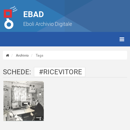
EBAD
Eboli Archivio Digitale
giorn
(tbt)
Archivio
Tags
SCHEDE:
#RICEVITORE