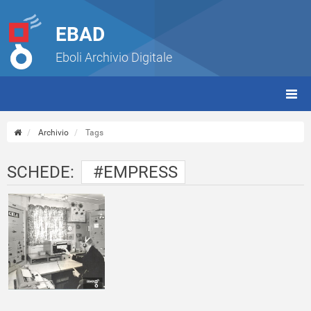
EBAD
Eboli Archivio Digitale
giorn
(tbt)
Archivio
Tags
SCHEDE:
#EMPRESS