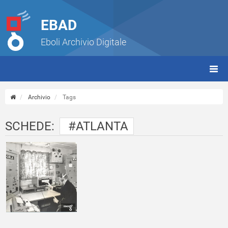
EBAD
Eboli Archivio Digitale
giorn
(tbt)
Archivio
Tags
SCHEDE:
#ATLANTA