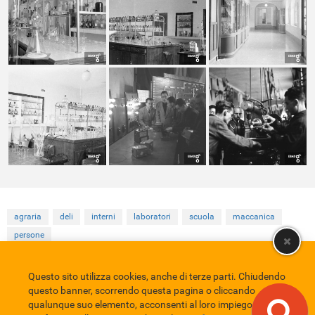
agraria
deli
interni
laboratori
scuola
maccanica
persone
Questo sito utilizza cookies, anche di terze parti. Chiudendo
Comune di Eboli
Servizio Bibliotecario Nazionale
Privacy policy
questo banner, scorrendo questa pagina o cliccando
Credits
qualunque suo elemento, acconsenti al loro impiego in