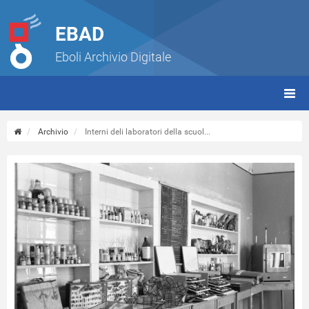
EBAD
Eboli Archivio Digitale
giorn
(tbt)
Archivio
Interni deli laboratori della scuol...