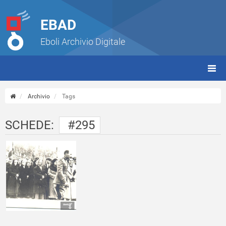
EBAD
Eboli Archivio Digitale
giorn
(tbt)
Archivio
Tags
SCHEDE:
#295