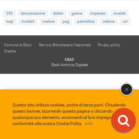
295
dimostrazione
dottor
guerra
imperato
invalidi
luigi
mutilati
oratore
pag
patriottica
vedove
vol
Comune di Eboli
Servizio Bibliotecario Nazionale
Privacy policy
Credits
EBAD
Eboli Archivio Digitale
Questo sito utilizza cookies, anche di terze parti. Chiudendo
questo banner, scorrendo questa pagina o cliccando
qualunque suo elemento, acconsenti al loro impiego in
conformità alla nostra Cookie Policy.
Info