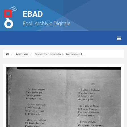
EBAD
Eboli Archivio Digitale
giorn
(tbt)
Archivio
Sonetto dedicato all'Aeronave I...