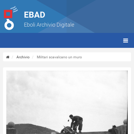
EBAD
Eboli Archivio Digitale
giorn
(tbt)
Archivio
Militari scavalcano un muro