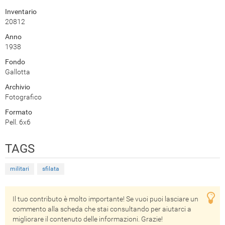
Inventario
20812
Anno
1938
Fondo
Gallotta
Archivio
Fotografico
Formato
Pell. 6x6
TAGS
militari
sfilata
Il tuo contributo è molto importante! Se vuoi puoi lasciare un
commento alla scheda che stai consultando per aiutarci a
migliorare il contenuto delle informazioni. Grazie!