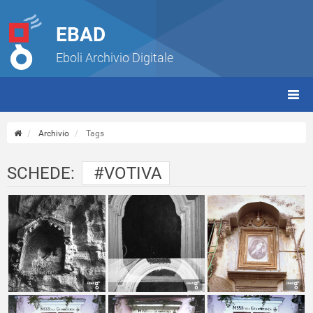
EBAD
Eboli Archivio Digitale
giorn
(tbt)
Archivio
Tags
SCHEDE:
#VOTIVA