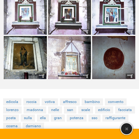
edicola
roccia
votiva
affresco
bambino
convento
lorenzo
madonna
nelle
san
scale
edificio
facciata
posta
sulla
ella
gran
potenza
sso
raffigurante
cosma
damiano