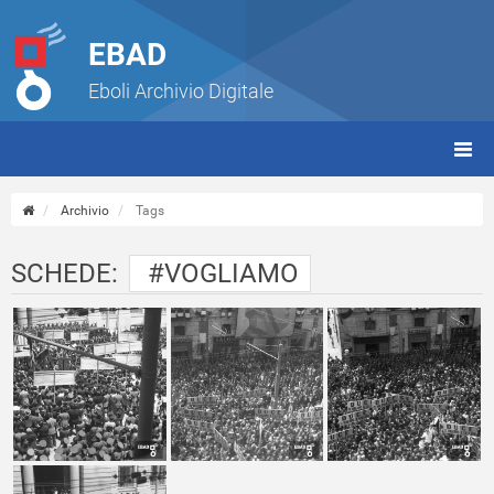
EBAD
Eboli Archivio Digitale
giorn
(tbt)
Archivio
Tags
SCHEDE:
#VOGLIAMO