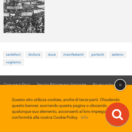
cartelloni
dicitura
duce
manifestanti
portanti
salerno
vogliamo
Comune di Eboli
Servizio Bibliotecario Nazionale
Privacy policy
Credits
EBAD
Questo sito utilizza cookies, anche di terze parti. Chiudendo
Eboli Archivio Digitale
questo banner, scorrendo questa pagina o cliccando
qualunque suo elemento, acconsenti al loro impiego in
conformità alla nostra Cookie Policy.
Info