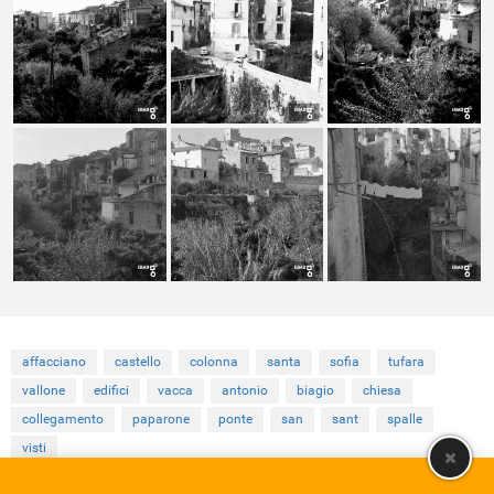
affacciano
castello
colonna
santa
sofia
tufara
vallone
edifici
vacca
antonio
biagio
chiesa
collegamento
paparone
ponte
san
sant
spalle
visti