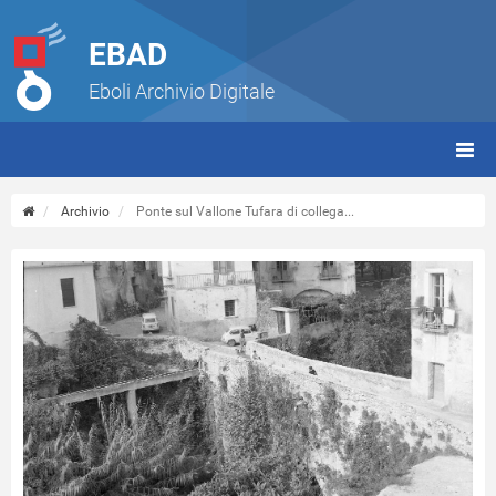
EBAD
Eboli Archivio Digitale
giorn
(tbt)
Archivio
Ponte sul Vallone Tufara di collega...