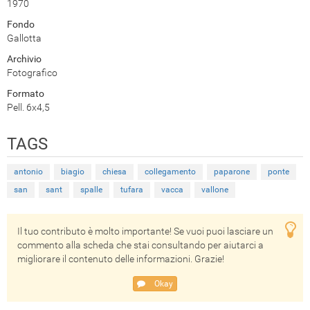
1970
Fondo
Gallotta
Archivio
Fotografico
Formato
Pell. 6x4,5
TAGS
antonio
biagio
chiesa
collegamento
paparone
ponte
san
sant
spalle
tufara
vacca
vallone
Il tuo contributo è molto importante! Se vuoi puoi lasciare un
commento alla scheda che stai consultando per aiutarci a
migliorare il contenuto delle informazioni. Grazie!
Okay