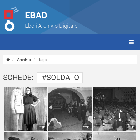
EBAD
Eboli Archivio Digitale
giorn
(tbt)
Archivio
Tags
SCHEDE:
#SOLDATO