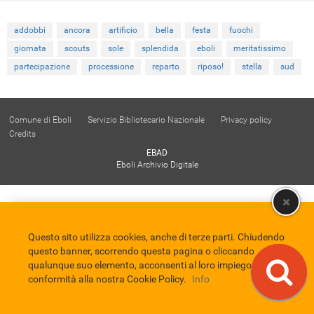
addobbi
ancora
artificio
bella
festa
fuochi
giornata
scouts
sole
splendida
eboli
meritatissimo
partecipazione
processione
reparto
riposo!
stella
sud
Comune di Eboli
Servizio Bibliotecario Nazionale
Privacy policy
Credits
EBAD
Eboli Archivio Digitale
Questo sito utilizza cookies, anche di terze parti. Chiudendo
questo banner, scorrendo questa pagina o cliccando
qualunque suo elemento, acconsenti al loro impiego in
conformità alla nostra Cookie Policy.
Info