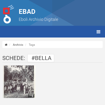
EBAD
Eboli Archivio Digitale
giorn
(tbt)
Archivio
Tags
SCHEDE:
#BELLA