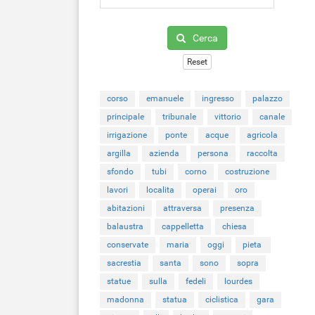
Cerca
Reset
corso
emanuele
ingresso
palazzo
principale
tribunale
vittorio
canale
irrigazione
ponte
acque
agricola
argilla
azienda
persona
raccolta
sfondo
tubi
corno
costruzione
lavori
localita
operai
oro
abitazioni
attraversa
presenza
balaustra
cappelletta
chiesa
conservate
maria
oggi
pieta
sacrestia
santa
sono
sopra
statue
sulla
fedeli
lourdes
madonna
statua
ciclistica
gara