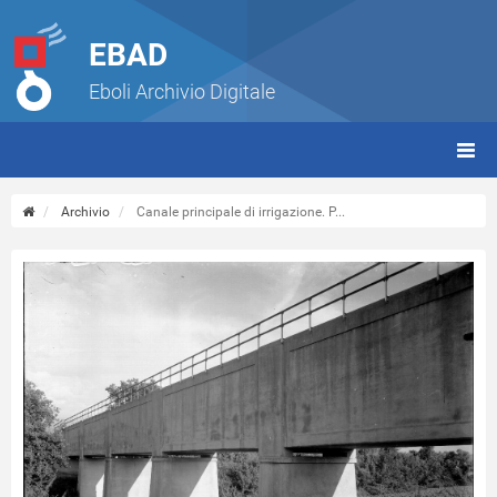
EBAD
Eboli Archivio Digitale
giorn
(tbt)
Archivio
Canale principale di irrigazione. P...