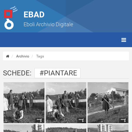
EBAD
Eboli Archivio Digitale
giorn
(tbt)
Archivio
Tags
SCHEDE:
#PIANTARE