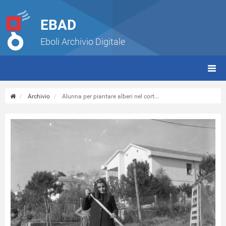
EBAD
Eboli Archivio Digitale
giorn
(tbt)
Archivio
Alunna per piantare alberi nel cort...