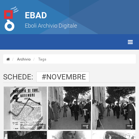
EBAD
Eboli Archivio Digitale
giorn
(tbt)
Archivio
Tags
SCHEDE:
#NOVEMBRE