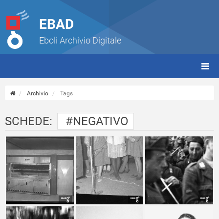
EBAD
Eboli Archivio Digitale
giorn
(tbt)
Archivio
Tags
SCHEDE:
#NEGATIVO