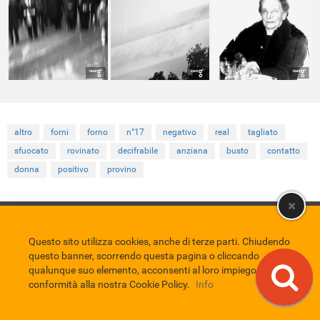
altro
forni
forno
n°17
negativo
real
tagliato
sfuocato
rovinato
decifrabile
anziana
busto
contatto
donna
positivo
provino
Comune di Eboli
Servizio Bibliotecario Nazionale
Privacy policy
Credits
Questo sito utilizza cookies, anche di terze parti. Chiudendo
questo banner, scorrendo questa pagina o cliccando
EBAD
qualunque suo elemento, acconsenti al loro impiego in
Eboli Archivio Digitale
conformità alla nostra Cookie Policy.
Info