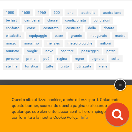
1000
1650
1960
600
aria
australia
australiano
belfast
camberra
classe
condizionata
condizioni
conforto
corse
costatato
costruita
dalla
dotata
elisabetta
equipaggio
esser
grande
inaugurato
madre
marzo
massimo
menzies
meteorologiche
milioni
ministro
moglie
nave
ospitare
passeggeri
pattie
persone
primo
può
regina
regno
signora
sotto
sterline
turistica
tutte
unito
utilizzata
viene
Comune di Eboli
Servizio Bibliotecario Nazionale
Privacy policy
Credits
Questo sito utilizza cookies, anche di terze parti. Chiudendo
EBAD
questo banner, scorrendo questa pagina o cliccando
Eboli Archivio Digitale
qualunque suo elemento, acconsenti al loro impiego in
conformità alla nostra Cookie Policy.
Info