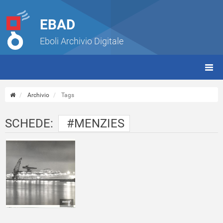
EBAD
Eboli Archivio Digitale
giorn
(tbt)
Archivio
Tags
SCHEDE:
#MENZIES