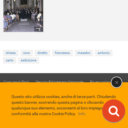
chiesa
coro
diretto
francesco
maestro
antonio
carlo
esibizione
Comune di Eboli
Servizio Bibliotecario Nazionale
Privacy policy
Credits
EBAD
Questo sito utilizza cookies, anche di terze parti. Chiudendo
Eboli Archivio Digitale
questo banner, scorrendo questa pagina o cliccando
qualunque suo elemento, acconsenti al loro impiego in
conformità alla nostra Cookie Policy.
Info