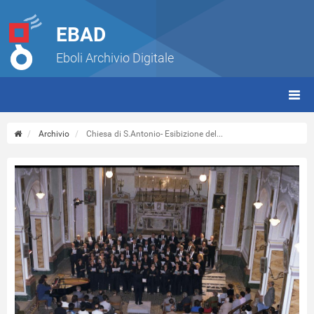
EBAD
Eboli Archivio Digitale
giorn
(tbt)
Archivio
Chiesa di S.Antonio- Esibizione del...