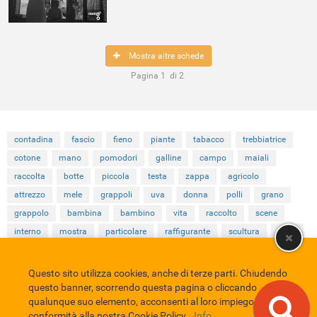
Mostra altre schede
Pagina
1
di
2
contadina
fascio
fieno
piante
tabacco
trebbiatrice
cotone
mano
pomodori
galline
campo
maiali
raccolta
botte
piccola
testa
zappa
agricolo
attrezzo
mele
grappoli
uva
donna
polli
grano
grappolo
bambina
bambino
vita
raccolto
scene
interno
mostra
particolare
raffigurante
scultura
vista
Questo sito utilizza cookies, anche di terze parti. Chiudendo
Comune di Eboli
Servizio Bibliotecario Nazionale
Privacy policy
questo banner, scorrendo questa pagina o cliccando
Credits
qualunque suo elemento, acconsenti al loro impiego in
conformità alla nostra Cookie Policy.
Info